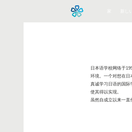
家
新し
日本语学校网络于1
环境。一个对想在日
真诚学习日语的国际
使其得以实现。
虽然自成立以来一直作