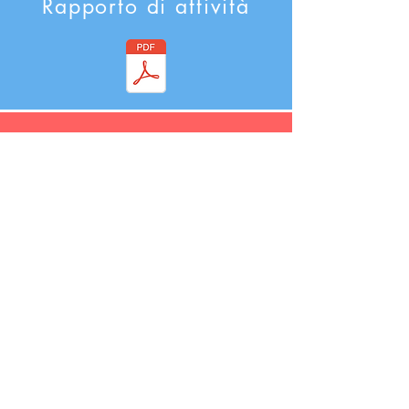
​Rapporto di attività
atto costitutivo
Sostenere l'accordo di
adesione