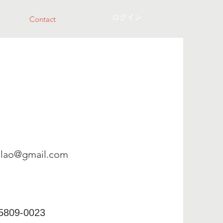
ログイン
Contact
alao@gmail.com
5809-0023