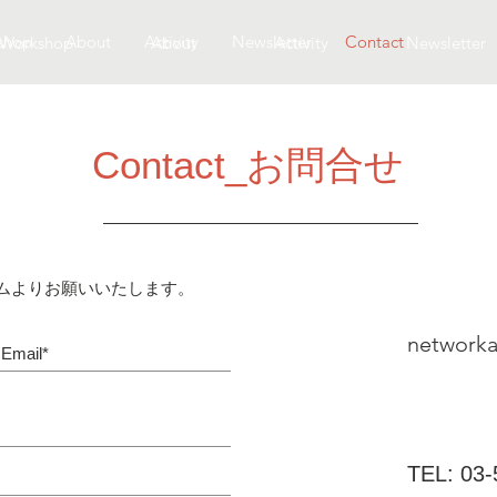
shop
About
Activity
Newsletter
Contact
Workshop
About
Activity
Newsletter
​Contact_お問合せ
ムよりお願いいたします。
network
TEL: 03-