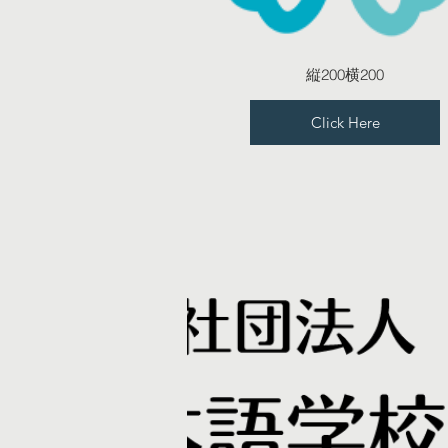
縦200横200
Click Here