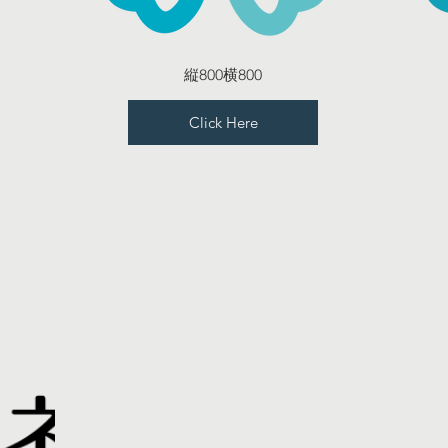
縦800横800
Click Here