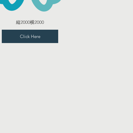
縦2000横2000
Click Here