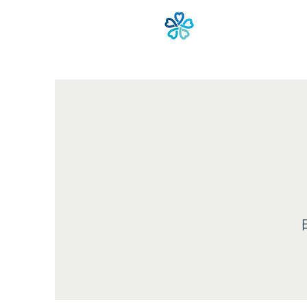
Rumah
新