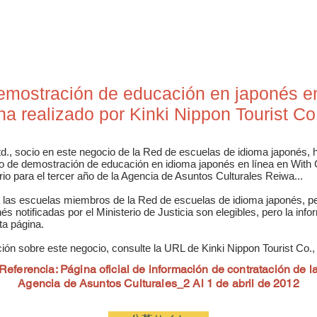
いページ
サービス
基本レイアウト
More
emostración de educación en japonés en
a realizado por Kinki Nippon Tourist Co.
Ltd., socio en este negocio de la Red de escuelas de idioma japonés,
to de demostración de educación en idioma japonés en línea en With 
 para el tercer año de la Agencia de Asuntos Culturales Reiwa...
a las escuelas miembros de la Red de escuelas de idioma japonés, per
s notificadas por el Ministerio de Justicia son elegibles, pero la inf
ta página.
ón sobre este negocio, consulte la URL de Kinki Nippon Tourist Co.,
Referencia: Página oficial de información de contratación de l
Agencia de Asuntos Culturales_2 Al 1 de abril de 2012