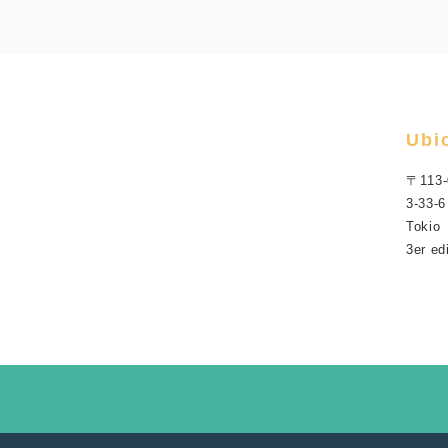
Ubi
〒113-
3-33-6
Tokio
3er ed