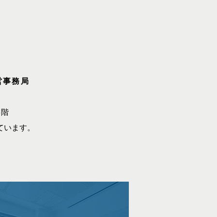
営事務局
3階
ています。