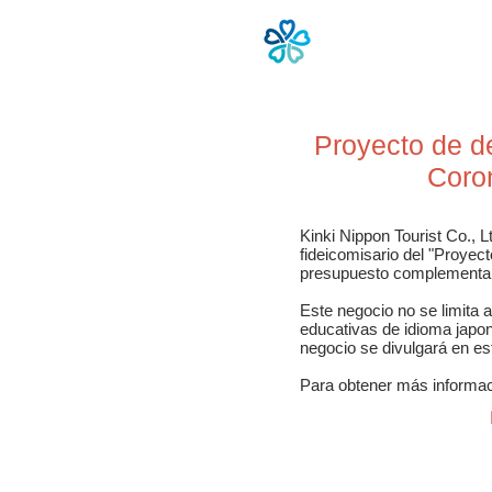
Casa
新し
Proyecto de d
Coron
Kinki Nippon Tourist Co., 
fideicomisario del "Proyec
presupuesto complementario
Este negocio no se limita 
educativas de idioma japoné
negocio se divulgará en es
Para obtener más informaci