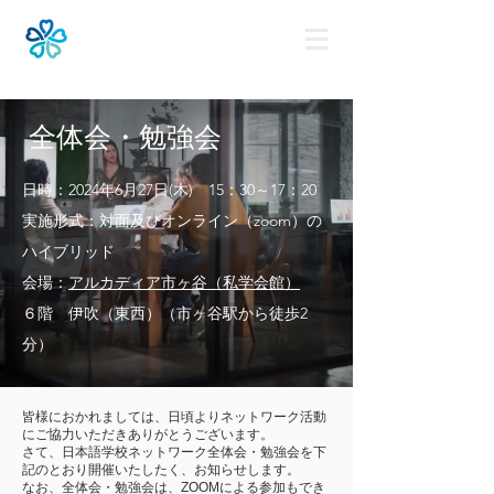
全体会・勉強会
日時：2024年6月27日(木) 15：30～17：20
実施形式：対面及びオンライン（zoom）の
ハイブリッド
会場：
アルカディア市ヶ谷（私学会館）
６階 伊吹（東西）（市ヶ谷駅から徒歩2
分）
皆様におかれましては、日頃よりネットワーク活動
にご協力いただきありがとうございます。
さて、日本語学校ネットワーク全体会・勉強会を下
記のとおり開催いたしたく、お知らせします。
なお、全体会・勉強会は、ZOOMによる参加もでき